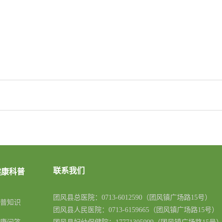
健康科普
联系我们
团风县总医院：
0713-6012590
（团风镇广场路15号）
科普知识
团风县人民医院：
0713-6159665
（团风镇广场路15号）
问答